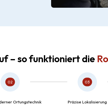
f – so funktioniert die
Ro
02
03
derner Ortungstechnik
Präzise Lokalisierung