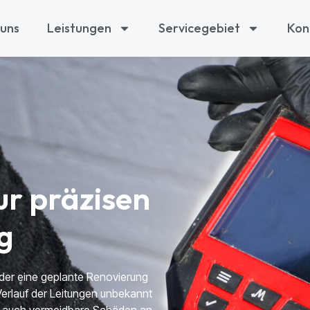
 uns
Leistungen
Servicegebiet
Kon
ur präzisen
g
oder eine geplante Renovierung
erlauf der Leitungen unbekannt