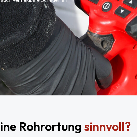
rn auch vermeidbare Schäden an
eine Rohrortung
sinnvoll?