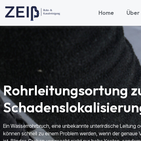
Home
Über
Rohrleitungsortung z
Schadenslokalisierun
Ein Wasserrohrbruch, eine unbekannte unterirdische Leitung 
können schnell zu einem Problem werden, wenn der genaue V