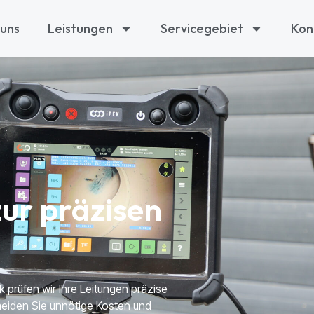
 uns
Leistungen
Servicegebiet
Kon
ur präzisen
 prüfen wir Ihre Leitungen präzise
eiden Sie unnötige Kosten und