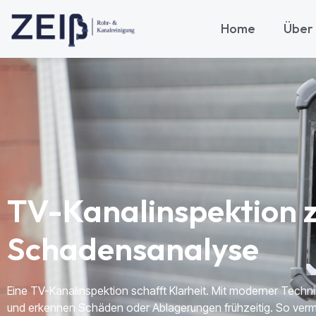
Home
Über
TV-Kanalinspektion z
Schadensanalyse
Eine TV-Kanalinspektion schafft Klarheit. Mit moderner Technik
und erkennen Schäden oder Ablagerungen frühzeitig. So verm