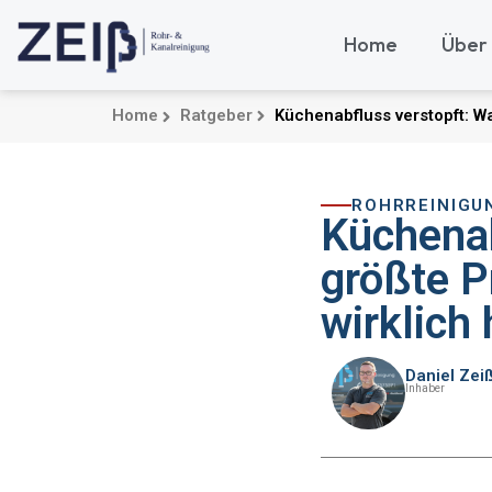
Home
Über
Home
Ratgeber
Küchenabfluss verstopft: Wa
ROHRREINIGU
Küchenab
größte P
wirklich 
Daniel Zei
Inhaber