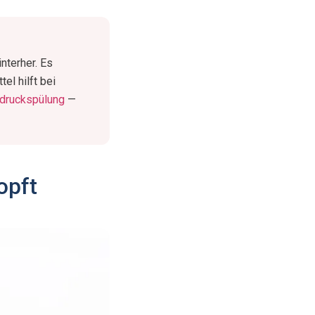
nterher. Es
el hilft bei
druckspülung
—
opft