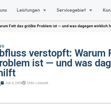
 uns
Leistungen
Servicegebiet
Kon
rum Fett das größte Problem ist — und was dagegen wirklich hi
NG
fluss verstopft: Warum 
roblem ist — und was da
hilft
Juni 6, 2026
5 Min. Lesezeit
ß