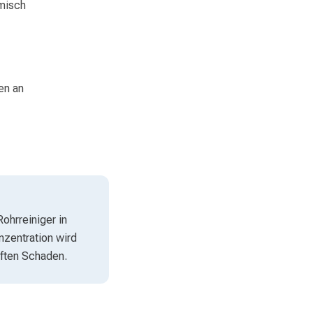
misch
en an
ohrreiniger in
nzentration wird
ften Schaden.