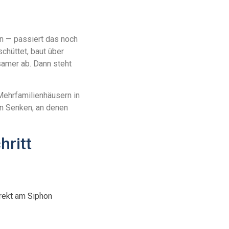
en — passiert das noch
schüttet, baut über
samer ab. Dann steht
Mehrfamilienhäusern in
en Senken, an denen
hritt
irekt am Siphon