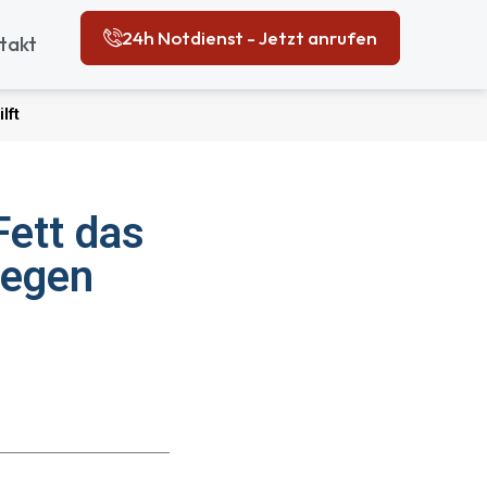
24h Notdienst - Jetzt anrufen
takt
lft
Fett das
gegen