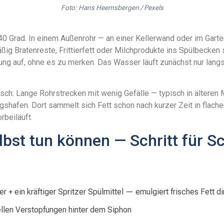
Foto: Hans Heemsbergen / Pexels
r 40 Grad. In einem Außenrohr — an einer Kellerwand oder im Gart
ßig Bratenreste, Frittierfett oder Milchprodukte ins Spülbecken 
ng auf, ohne es zu merken. Das Wasser läuft zunächst nur lang
ch: Lange Rohrstrecken mit wenig Gefälle — typisch in älteren 
gshafen. Dort sammelt sich Fett schon nach kurzer Zeit in flach
rbeiläuft.
bst tun können — Schritt für Sc
+ ein kräftiger Spritzer Spülmittel — emulgiert frisches Fett d
ellen Verstopfungen hinter dem Siphon