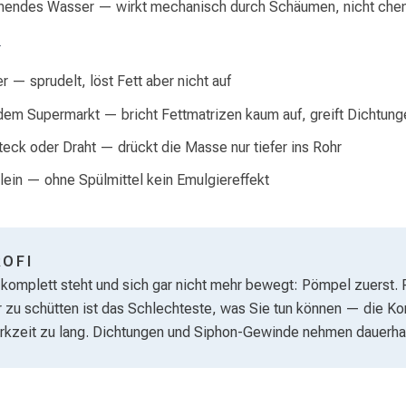
chendes Wasser — wirkt mechanisch durch Schäumen, nicht che
T
r — sprudelt, löst Fett aber nicht auf
dem Supermarkt — bricht Fettmatrizen kaum auf, greift Dichtung
eck oder Draht — drückt die Masse nur tiefer ins Rohr
lein — ohne Spülmittel kein Emulgiereffekt
ROFI
omplett steht und sich gar nicht mehr bewegt: Pömpel zuerst. R
zu schütten ist das Schlechteste, was Sie tun können — die Ko
irkzeit zu lang. Dichtungen und Siphon-Gewinde nehmen dauerha